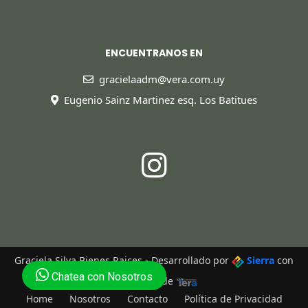
ENCUENTRANOS EN
gracielaadm@vera.com.uy
Eugenio Sainz Martinez esq. Los Batitues
Graciela Silva Bienes Raices - Desarrollado por
Sierra
con
Chatea con Nosotros
tecnología de
Home
Nosotros
Contacto
Política de Privacidad